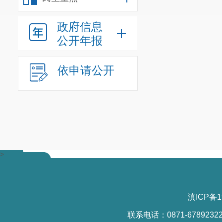
政府信息
公开年报
依申请公开
>
滇ICP备1
联系电话：0871-6789232