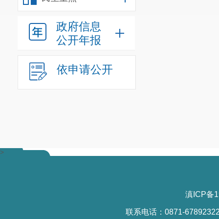
1
．在中华
法人或者非法
政府信息
2
．供应商
公开年报
供应商必须提
依申请公开
法记录的书面
产停业、吊销
3
．供应商
具有类似项目
六、目标
>
（一）
质
1
．按时、
滇ICP备1
关支撑材料；
联系电话：0871-6789232