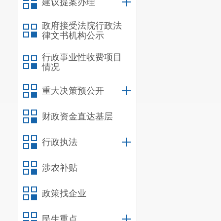
建议提案办理
四、预算
政府接受法院行政法
（一）
项
律文书机构公示
根据实际
行政事业性收费项目
情况
（二）
资
从
昆明市
重大决策预公开
支。
财政资金直达基层
五、承接
行政执法
提供服务
政部门颁发的
涉农补贴
制度，不得存
政策找企业
内有骗取中标
民生重点