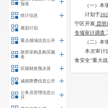
报表
（一）本
计划于
20
统计信息
宁区开展
昆明
规划计划
专项审计调查
重点领域信息公开
（二）
本
本次审计
政府采购及购买服
务
食安全”重大
区级财政预决算
建设项目政策
资金使用效益
减税降费信息公开
高标准农田项
公务员管理信息公
见建议，在加
开
计监督作用。