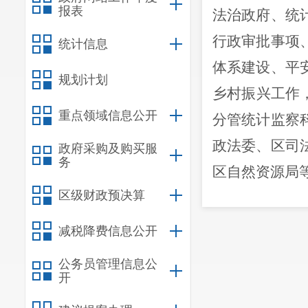
报表
法治政府、
统
行政审批事项
统计信息
体系建设
、平
规划计划
乡村振兴
工作
重点领域信息公开
分管统计监察
政法委、区
司
政府采购及购买服
务
区自然资源局
区级财政预决算
党组成员
协助局长
减税降费信息公开
照
“一岗双责
公务员管理信息公
（
建筑业统计
开
单位。完成局