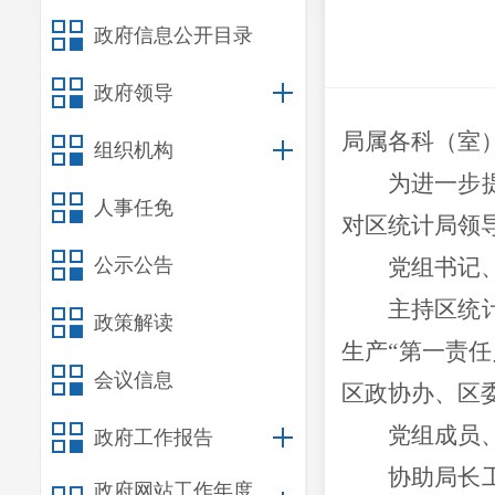
政府信息公开目录
政府领导
局属
各科
（室
组织机构
为
进一步
人事任免
对区统计局领
公示公告
党组书记
主持区统
政策解读
生产
“第一责任
会议信息
区政协办、区
党组成员
政府工作报告
协助局长
政府网站工作年度