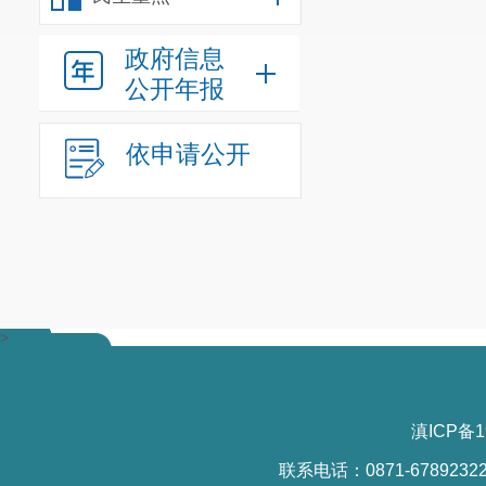
档案、办公用
业
等工作，按
政府信息
局办公室、专
公开年报
委
监委
、
区委
依申请公开
关工委、
区委
办、区委党校
商务投促局、
联、消防救援
普查中心
>
协助局长
域的党风廉政
滇ICP备1
计
），联系区
联系电话：0871-6789232