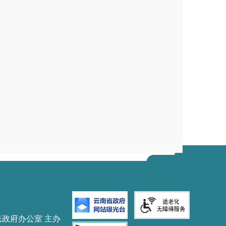
关作出行政处罚决定时，以适当方式提示
信用修复政策，引导其主动纠正违法行
捷查询，企业法定代表人、个体工商户负
体的纳税缴费信用级别。纳税缴费信用A
级的，在原D级经营主体纠正失信行为、
费信用D级关联。进一步拓展面向纳税缴
守信激励措施基础清单》，扩大守信激励
，引导纳税人主动纠正失信行为、依法履
服务信用评价管理制度落实落细，强化信
导涉税专业服务行业规范健康发展、提升
民政府办公室 主办