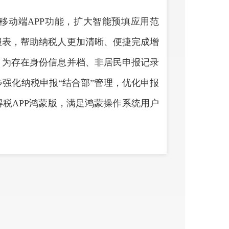
移动端APP功能，扩大智能预填应用范
报表，帮助纳税人更加清晰、便捷完成增
，为存在身份信息并档、非居民申报记录
强化纳税申报“结合部”管理，优化申报
税APP鸿蒙版，满足鸿蒙操作系统用户
依托海量税务数据与政策文本，有序在不
，以AI大模型赋能税费服务，进一步提
税人通过新电子税务局下载、打印《税收
单》，提升出口退税办理效率。