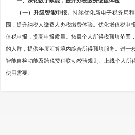
一、深化数字赋能，提升办税缴费便捷体验
（一）升级智能申报。
持续优化新电子税务局和
围，提升纳税人缴费人办税缴费体验。优化增值税申
值税申报，提高申报质量。拓展个人所得税预填范围
的人群，提供年度汇算境内综合所得预填服务。进一步
智能自检功能及跨税费种联动校验规则。上线个人所得
使用需要。
（二）创新数字体验。
探索搭建税务AI大模型，
同领域试点推行智能咨询服务，及时准确解答涉税疑问
升体验感。实现出口税收凭证开具“网上办”，支持纳
缴款书（出口货物劳务专用）》《出口货物完税分割
二、强化合规引导，厚植法治公平营商环境