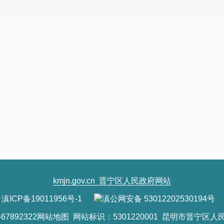
法行为，助力全国统一大市场建设。鼓励各省税务机
当事人按规定进行信用修复，帮助经营主体及时了解
为、履行法定义务、提高诚信经营意识。
（五）健全信用管理。
提供纳税缴费信用级别便
责人可在个人所得税APP中集中查询本人名下经营主
级经营主体因变更法定代表人、负责人被关联判为D
履行法律责任后，可向主管税务机关申请解除纳税缴
费信用A级经营主体的守信激励措施，并纳入《全国
应用场景。加强重大税收违法失信主体信用修复工作
kmjn.gov.cn
晋宁区人民政府网站
行纳税义务，营造诚信经营社会环境。推动涉税专业
滇ICP备19011956号-1
滇公网安备 53012202530194号
用评价结果应用及分级分类管理，发挥信用监管在引
7892322
网站地图
网站标识：5301220001 昆明市晋宁区人