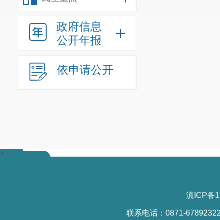
（一）纳税人通
政府信息
不属于增值税应
公开年报
物、金融商品、
依申请公开
以按规定从销项
1.资产重组的
2.纳税人实施
共同组成资产包
3.资产重组应
>
退税、多退税款
4.资产重组的
滇ICP备1
（二）纳税人因
联系电话：0871-6789232