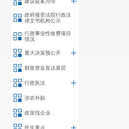
建议提案办理
（一）向主
政府接受法院行政法
（二）有扣
律文书机构公示
（三）除已
行政事业性收费项目
税的应税交易，
情况
务机关申报纳税
重大决策预公开
四、小规模
财政资金直达基层
征收率征收增值
行政执法
或者部分应税交
五、本公告
涉农补贴
税等政策有关征管
政策找企业
特此公告。
民生重点