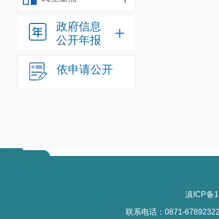
政府信息
公开年报
链接：国家税务总局
依申请公开
>
滇ICP备1
联系电话：0871-6789232