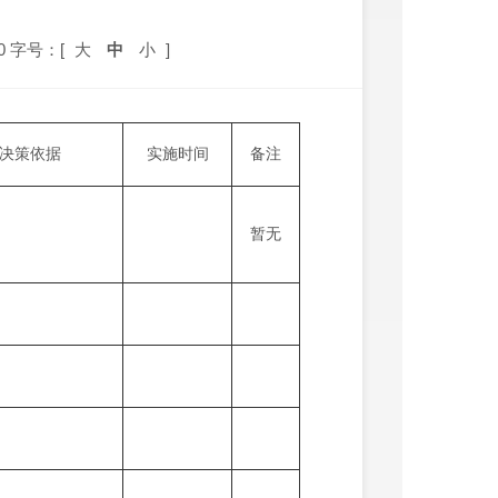
0
字号：[
大
中
小
]
决策依据
实施时间
备注
暂无