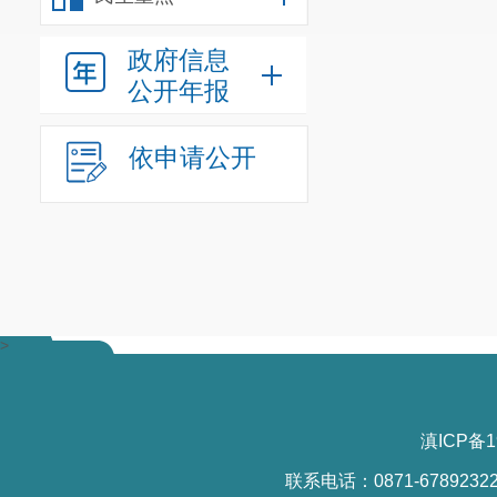
政府信息
公开年报
依申请公开
>
滇ICP备1
联系电话：0871-6789232