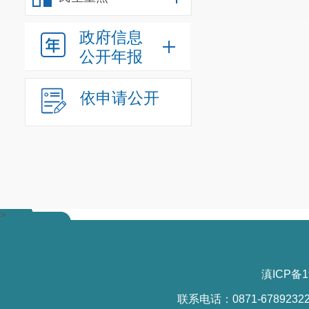
政府信息
公开年报
依申请公开
>
滇ICP备1
联系电话：0871-6789232