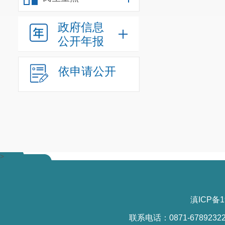
政府信息
公开年报
依申请公开
>
滇ICP备1
联系电话：0871-6789232