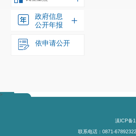
政府信息
公开年报
依申请公开
>
滇ICP备1
联系电话：0871-6789232