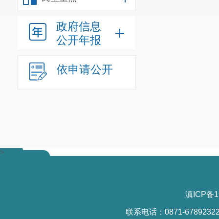
政府信息
公开年报
依申请公开
>
滇ICP备1
联系电话：0871-6789232