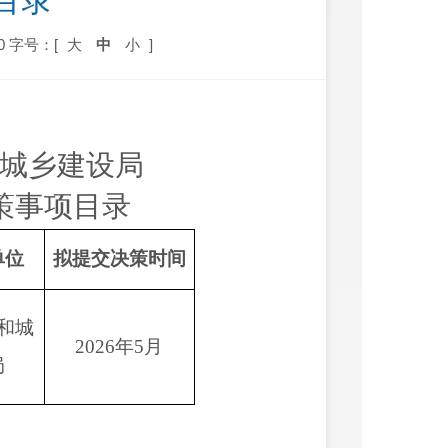
目录
0
字号：[
大
中
小
]
城乡建设局
策事项目录
单位
拟提交决策时间
和
城
2026
年
5
月
局