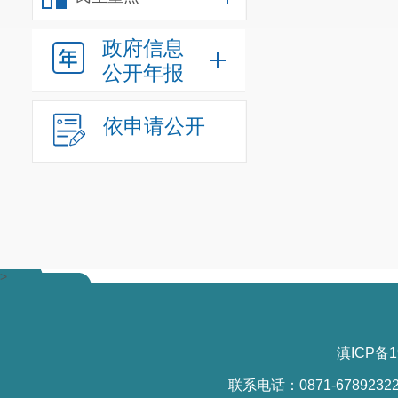
重要性认识不
待加强；个别
政府信息
（二）审
公开年报
部分单位
程序不规范等
依申请公开
文、开会、建
（三）资
公平竞争
全满足复杂政
步提升。
>
四、下一
（一）强
进一步完
滇ICP备1
人抓、有人管
联系电话：0871-6789232