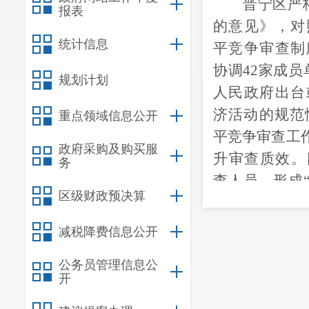
晋宁区
严
报表
的意见》，对
统计信息
平竞争审查制
协调
42家成
规划计划
人民政府出台
济活动的规范
重点领域信息公开
平竞争审查工
政府采购及购买服
升审查质效。
务
查人员，形成
区级财政预决算
2026年公
（二）严
减税降费信息公开
42家成
公务员管理信息公
增量审查与存量
开
新增
涉
经营主