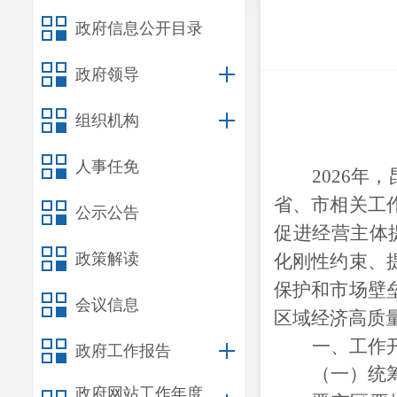
政府信息公开目录
政府领导
组织机构
人事任免
202
6
年，
省、市相关工
公示公告
促进经营主体
政策解读
化刚性约束、
保护和市场壁
会议信息
区域经济高质
一、工作
政府工作报告
（一）统
政府网站工作年度