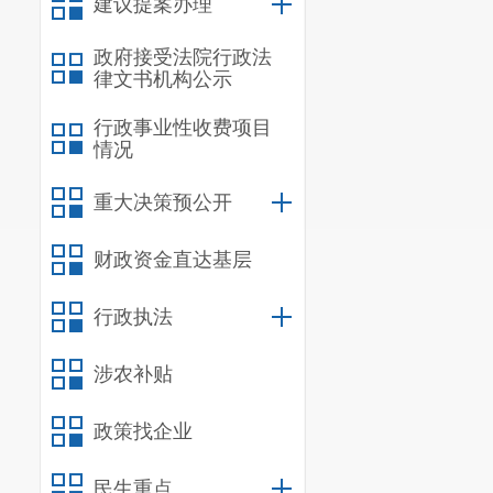
建议提案办理
垒、指定交易
现行有效存量
政府接受法院行政法
0
件，修改
1
件
律文书机构公示
求。
42家成员
行政事业性收费项目
开了一季度公
情况
（三）强
重大决策预公开
为加强公
传，营造良好
财政资金直达基层
设置宣传点，
行政执法
目前，
开展专
界对公平竞争
涉农补贴
二
、存在
（一）思
政策找企业
部分成员
民生重点