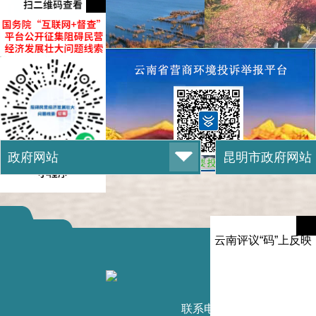
云南评议“码”上反映
滇ICP备1
联系电话：0871-6789232