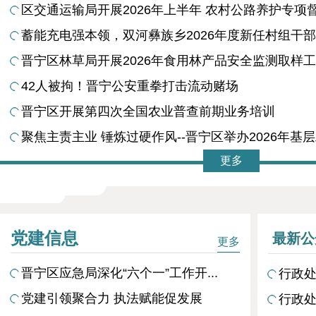
区交通运输局开展2026年上半年 农村公路养护专项
蓄能充电强本领，双河彝族乡2026年度新任村组干部能
晋宁区林草局开展2026年食用林产品安全监测取样
42人被拘！晋宁公安重拳打击流动赌场
晋宁区开展第四次全国农业普查前期业务培训
聚焦主责主业 锤炼过硬作风--晋宁区举办2026年基层工
更多
党建信息
最新公
更多
晋宁区应急局深化“六个一”工作开...
行政处
党建引领聚合力 执法赋能促发展
行政处