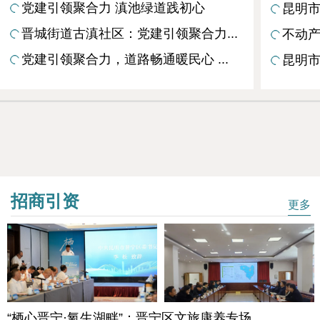
党建引领聚合力 滇池绿道践初心
昆明市
晋城街道古滇社区：党建引领聚合力...
不动产
党建引领聚合力，道路畅通暖民心 ...
昆明市
招商引资
更多
“栖心晋宁·氧生湖畔”：晋宁区文旅康养专场...