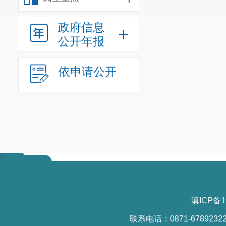
政府信息
公开年报
依申请公开
>
滇ICP备1
联系电话：0871-6789232