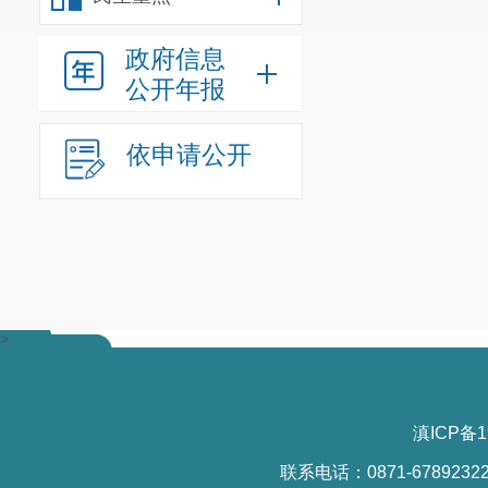
政府信息
公开年报
依申请公开
>
滇ICP备1
联系电话：0871-6789232