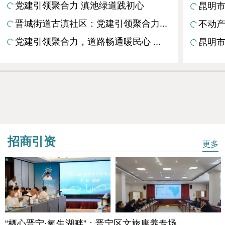
党建引领聚合力 滇池绿道践初心
昆明市
晋城街道古滇社区：党建引领聚合力...
不动产
党建引领聚合力，道路畅通暖民心 ...
昆明市
招商引资
更多
“栖心晋宁·氧生湖畔”：晋宁区文旅康养专场...