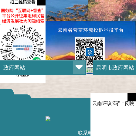
云南评议“码”上反映
滇ICP备1
联系电话：0871-6789232