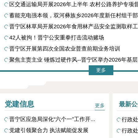
区交通运输局开展2026年上半年 农村公路养护专项
蓄能充电强本领，双河彝族乡2026年度新任村组干部能
晋宁区林草局开展2026年食用林产品安全监测取样
42人被拘！晋宁公安重拳打击流动赌场
晋宁区开展第四次全国农业普查前期业务培训
聚焦主责主业 锤炼过硬作风--晋宁区举办2026年基层工
更多
党建信息
最新公
更多
晋宁区应急局深化“六个一”工作开...
行政处
党建引领聚合力 执法赋能促发展
行政处