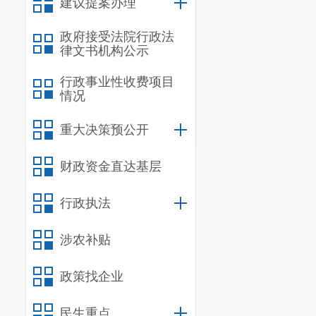
建议提案办理
户。烟花爆竹
店（点）。
政府接受法院行政法
律文书机构公示
三、文件
行政事业性收费项目
《晋宁区
情况
通知》中“四
重大决策预公开
及审核。1.
财政资金直达基层
（需提供以往
成绩合格的，
行政执法
平竞争。根据
涉农补贴
废止《晋宁区
件。
政策找企业
四、文件
民生重点