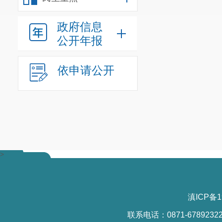
经
2025年
政府信息
宁区人民政府
公开年报
（晋政办笺〔2
《晋宁区人民
依申请公开
知》（晋政办笺
人民政府研究
五、文件
2025年
12
>
售店布点方案
昆明市晋宁区人民
滇ICP备1
联系电话：0871-6789232