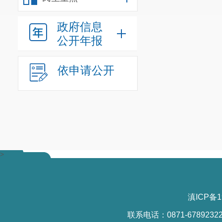
政府信息
公开年报
依申请公开
>
滇ICP备1
联系电话：0871-6789232