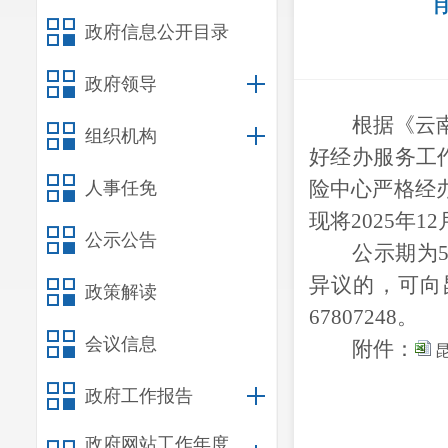
政府信息公开目录
政府领导
根据
《云
组织机构
好经办服务工作
险中心严格经
人事任免
现将
202
5
年
12
公示公告
公示期
为
异议
的
，可向
政策解读
678
07248。
会议信息
附件：
昆
政府工作报告
政府网站工作年度