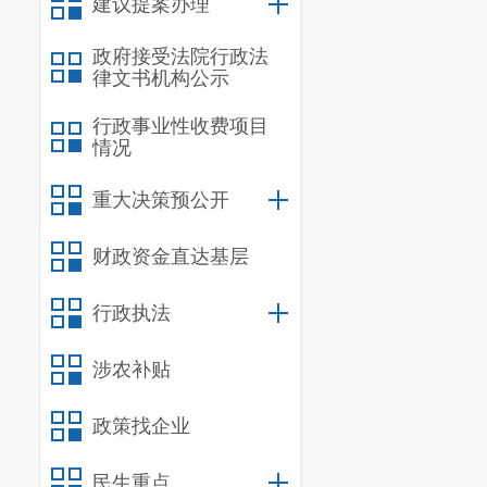
（二）买入
建议提案办理
入标准黄金的用
政府接受法院行政法
律文书机构公示
（三）买入
行政事业性收费项目
位非投资性黄金”
情况
（四）买入
重大决策预公开
定的适用税率或
财政资金直达基层
四、客户从
（一）交易
行政执法
金”的字样。
涉农补贴
（二）客户
政策找企业
的普通发票，按照
（三）客户
民生重点