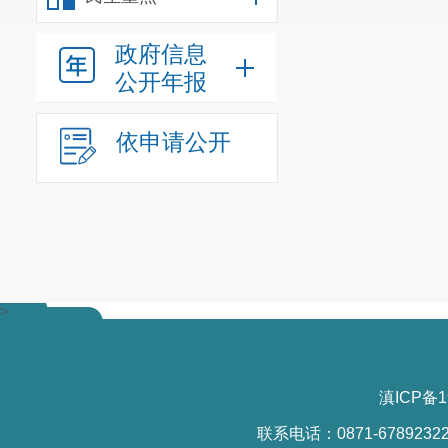
向购买方开具增
政府信息
五、交易所
公开年报
税收分类编码表》1
依申请公开
六、会员单
方会员或客户取
票、“会员单位非
算进项税额的凭
会员单位或
>
七、交易所
同做好会员单位
滇ICP备1
八、会员单
联系电话：0871-6789232