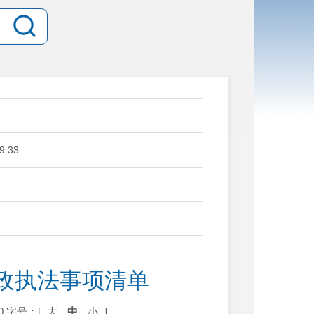
9:33
政执法事项清单
0
字号：[
大
中
小
]