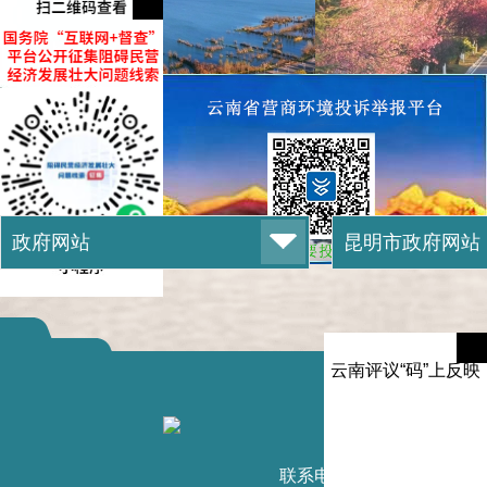
云南评议“码”上反映
滇ICP备1
联系电话：0871-6789232