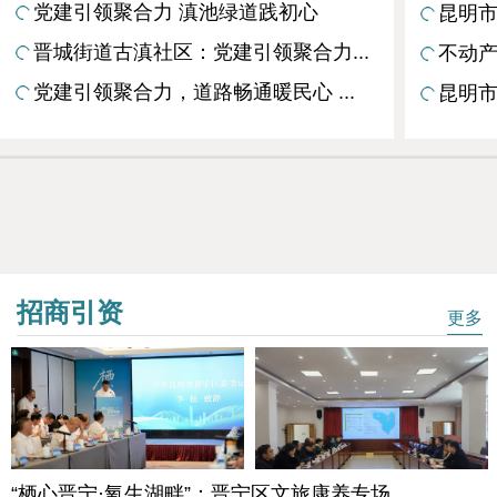
党建引领聚合力 滇池绿道践初心
昆明市
晋城街道古滇社区：党建引领聚合力...
不动产
党建引领聚合力，道路畅通暖民心 ...
昆明市
招商引资
更多
“栖心晋宁·氧生湖畔”：晋宁区文旅康养专场...