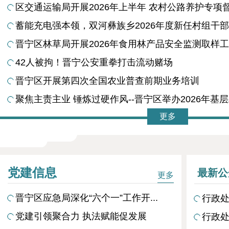
区交通运输局开展2026年上半年 农村公路养护专项
蓄能充电强本领，双河彝族乡2026年度新任村组干部能
晋宁区林草局开展2026年食用林产品安全监测取样
42人被拘！晋宁公安重拳打击流动赌场
晋宁区开展第四次全国农业普查前期业务培训
聚焦主责主业 锤炼过硬作风--晋宁区举办2026年基层工
更多
党建信息
最新公
更多
晋宁区应急局深化“六个一”工作开...
行政处
党建引领聚合力 执法赋能促发展
行政处