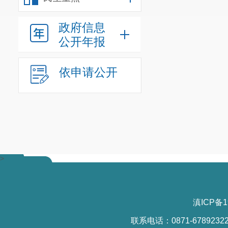
政府信息
公开年报
依申请公开
>
滇ICP备1
联系电话：0871-6789232