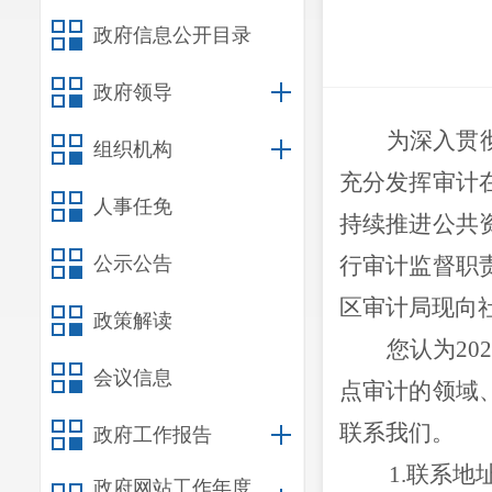
政府信息公开目录
政府领导
为深入贯
组织机构
充分发挥审计
人事任免
持续推进公共
公示公告
行审计监督职
区审计局现向社
政策解读
您认为202
会议信息
点审计的领域
联系我们。
政府工作报告
1.
联系地址
政府网站工作年度