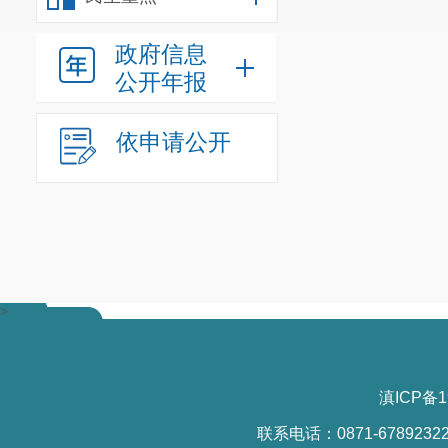
政府信息
公开年报
依申请公开
>
滇ICP备1
联系电话：0871-6789232