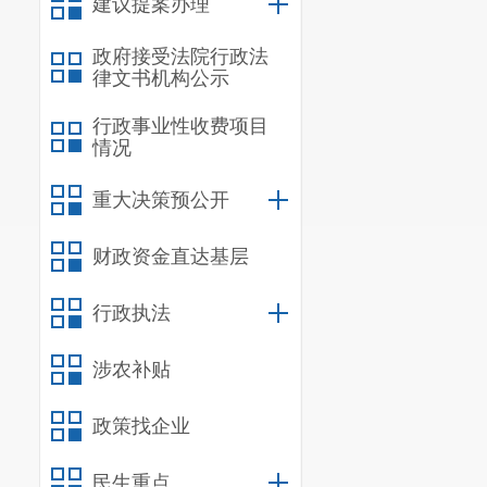
上述罚款
建议提案办理
和国国家金库
政府接受法院行政法
（收款单位：
律文书机构公示
库）
。逾期不
行政事业性收费项目
十二条的规定
情况
如不服本
重大决策预公开
民政府申请
行
输法院起诉。
财政资金直达基层
未履行法定职
不服的，可以
行政执法
罚决定不停止
涉农补贴
讼又不履行的
办案人员
政策找企业
联系地址
民生重点