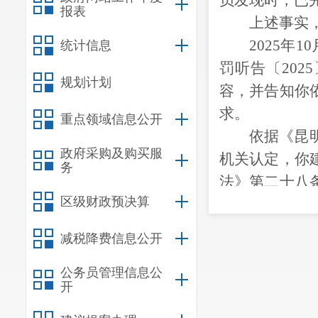
员发现时，已完
报表
上述事实
2025年
统计信息
罚听告〔202
规划计划
容，并告知你
求。
重点领域信息公开
依据《昆
政府采购及购买服
机关认定，你
务
法》第二十八
区级财政预决算
责令你停止建
鉴于你签
减税降费信息公开
划实施，未影
法》第十七条
公务员管理信息公
开
罚款1330