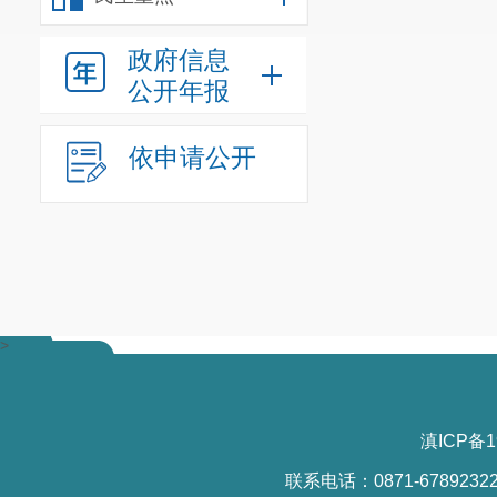
党建工作责任
员社会力量参
政府信息
公开年报
理体系。
（二）促
依申请公开
各项发展规划
环境保护、自
提高经济发展
（三）强
>
实教体文化、
策。加强辖区
滇ICP备1
务均等化。健
联系电话：0871-6789232