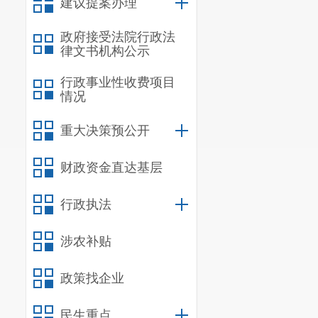
一、
机关运行
建议提案办理
二、
国有资产
政府接受法院行政法
三、
政府采购
律文书机构公示
四、
部门绩效
行政事业性收费项目
（一）部门整
情况
（二）部门整
重大决策预公开
（三）项目支
五、
其他重要
财政资金直达基层
六、相关口径
行政执法
第
五
部分
名词
涉农补贴
一、主要
政策找企业
（一）加
民生重点