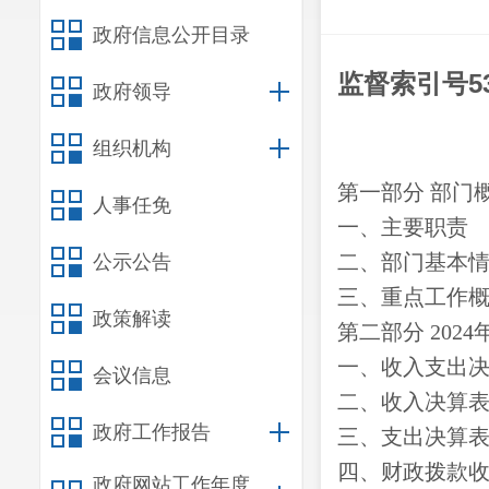
政府信息公开目录
监督索引号
5
政府领导
组织机构
第一部分
部门
人事任免
一、主要职
责
二、
部门基本
公示公告
三、重点工作
政策解读
第二部分
2024
一、收入支出
会议信息
二、收入决算
政府工作报告
三、支出决算
四、财政拨款
政府网站工作年度