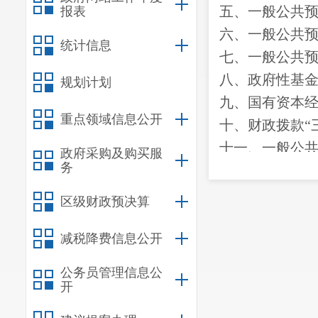
五、一般公共
报表
六、一般公共
统计信息
七、
一般公共
八
、政府性基
规划计划
九、国有资本
重点领域信息公开
十
、
财政拨款
“
十一、一般公
政府采购及购买服
务
第三部
分
2024
一、收入决算
区级财政预决算
二、支出决算
三、一般公共
减税降费信息公开
四、财政拨款
“
公务员管理信息公
开
第四部分
其他