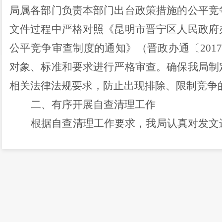
局属各部门负责本部门出台政策措施的公平竞
文件过程中严格对照
《昆明市晋宁区人民政府
公平竞争审查制度的通知》（晋政办通〔
20
对象、标准和要求进行
严格
审查。确保我局制
相关法律法规要求，防止出现排除、限制竞争
二、有序
开展自查
清理
工作
根据
自查清理工作要求
，我局认真
对
发文
件，严格进行自我审查。经清理，我局
未出台
规范性文件、其他政策措施等
。
三、工作亮点
暂无。
四、
下步工作打算