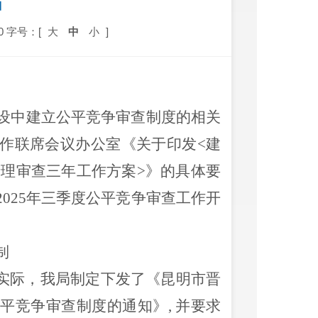
结
0
字号：[
大
中
小
]
设中建立公平竞争审查制度的
相关
作联席会议办公室《关于印发
<建
清理审查三年工作方案>
》的具体要
2025年三季度公平竞争审查
工作开
制
实际，我局
制定
下发了《昆明市晋
公平竞争审查制度的通知》
, 并要求