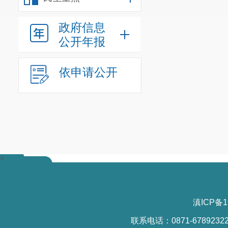
政府信息
公开年报
依申请公开
>
滇ICP备1
联系电话：0871-6789232