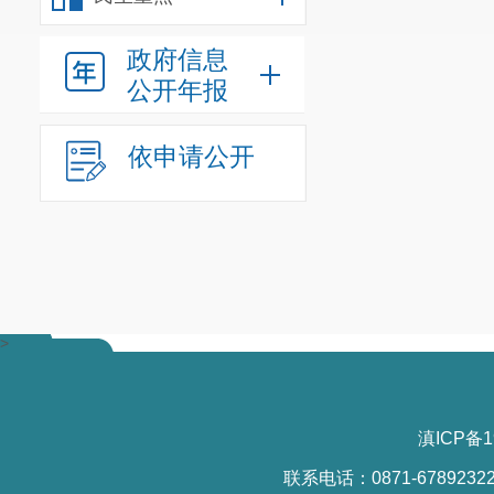
求，提高公共
的公共机构
单
政府信息
用，推进公共
公开年报
流程，组织废
依申请公开
类工作，提高
机关垃圾分类
1
四、着力
完善节约
各类能源资源
>
型带动作用。
作成效评估，
滇ICP备1
发挥党政机关
联系电话：0871-6789232