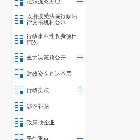
建议提案办理
对照《昆
政府接受法院行政法
源资源消费总
律文书机构公示
情况，开展成
行政事业性收费项目
情况
为“十四五”
形式新任务
、
重大决策预公开
目标和重点任
财政资金直达基层
作性
及工作目
行政执法
三、有效
落实全面
涉农补贴
机构能源资源
政策找企业
标任务。积极
民生重点