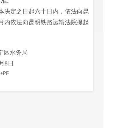
为准。
本决定之日起
六十
日内，依法向
昆
月
内依法向昆明铁路运输法院提
起
宁区水务局
月
8
日
+PF