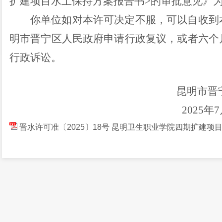
扩建项目水土保持方案报告书
>
的审批意见》
你单位如对本许可决定不服，可以自收到
明市晋宁区人民
政府申请行政复议，或者
六
个
行政诉讼。
昆明市晋
2025
年
7
晋水许可准〔2025〕18号 昆明卫生职业学院四期扩建项目