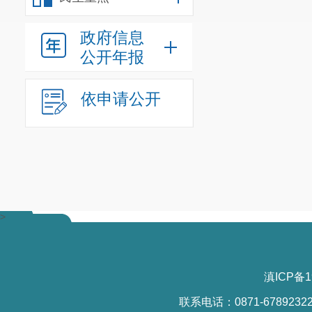
政府信息
公开年报
依申请公开
>
滇ICP备1
联系电话：0871-6789232