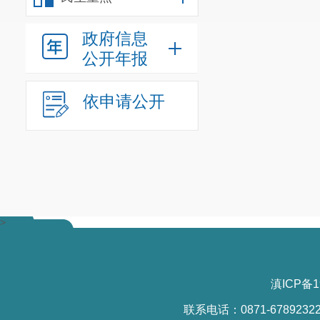
政府信息
公开年报
依申请公开
>
滇ICP备1
联系电话：0871-6789232