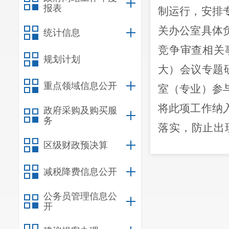
报表
制运行，安排
关办公室具体
统计信息
竞争审查相关
规划计划
大）会议
专题
重点领域信息公开
室（专业）
参
将此项工作纳
政府采购及购买服
务
落实，防止出
区级财政预决算
则，进一步加
施进行
清理和
减税降费信息公开
人再次审查后
公务员管理信息公
意，
由
办公室
开
二
、自查