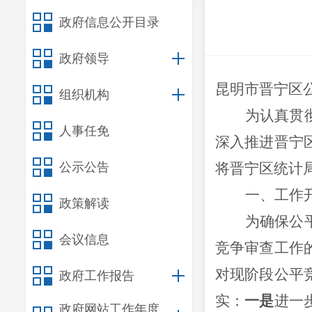
政府信息公开目录
政府领导
昆明市晋宁
区
组织机构
为认真
贯
人事任免
深入推进
晋宁
公示公告
将
晋宁区统计
一、工作
政策解读
为确保
公
会议信息
竞争审查工作
对现阶段公平
政府工作报告
实：
一是
进一
政府网站工作年度