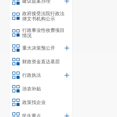
建议提案办理
晋宁
区
统
政府接受法院行政法
2025
年
4
月至
6
律文书机构公示
发
0
个文件，
无
行政事业性收费项目
情况
三、工作
暂无
重大决策预公开
四、下步
财政资金直达基层
下一步
，
行政执法
求，在工作中
策措施的清理
涉农补贴
竞争审查机制
政策找企业
民生重点