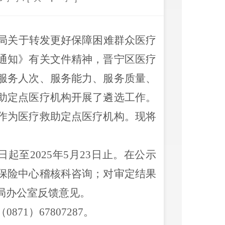
局关于
转发更好保障困难群众医疗
通知
》
有关文件精神
，
晋宁区医疗
服务人次、服务能力、服务质量、
助
定点医疗机构
开展了
遴选工作
。
作为医疗救助定点医疗机构。现将
日起
至
202
5
年
5
月
23
日止
。在公示
保险
中心稽核科
咨询
；
对审定结果
局
办公室
反馈意见。
（
0871）
67807287
。