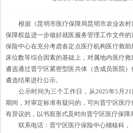
根据
《
昆明市
医疗保障局
昆明市
农业农村
保障权益进一步做好就医服务管理工作文件的
保险中心在
充分考虑
各定点医疗机构
医疗救助
床位数等综合因素
的
基础上，
对
属地内医疗救
遴选通过晋宁区紧密型医共体（含成员医院）
遴选
结果
进行公示。
公示时间
为三
个工作日
，
从
202
5
年
5
月
21
期间，对审定标准有疑问的，可向
晋宁区
医疗
有异议的，以书面形式及时向
晋宁区
医疗保障
联系电话：
晋宁区医疗保险中心稽核科，