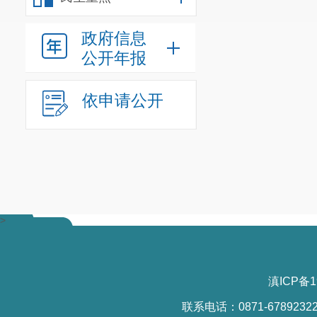
张
奥（二
政府信息
（四）
听
公开年报
王创丽（
依申请公开
（五）
听
赵
杰（二
（六）
听
田孟留（
李连祥（
>
崔金虎（
陈
松（二
滇ICP备1
张金龙（
联系电话：0871-6789232