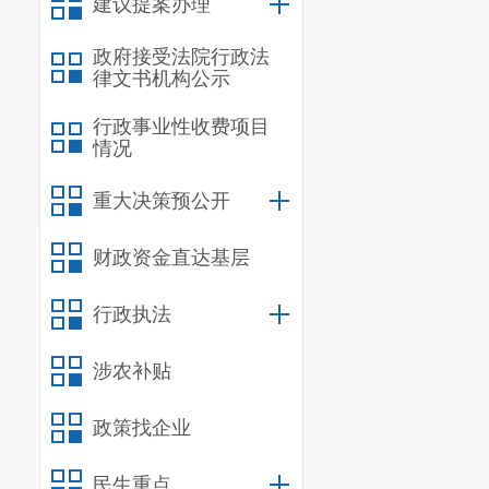
建议提案办理
一、
听证
政府接受法院行政法
《昆明市
律文书机构公示
二、
听证
行政事业性收费项目
情况
时间：
202
地点：二
重大决策预公开
三、
听证
财政资金直达基层
（一）
听
行政执法
肖林谕（
（二）
听
涉农补贴
张
奥（二
政策找企业
杨体超（
民生重点
（三）
决