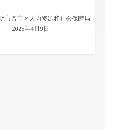
明市晋宁区人力资源和社会保障局
20
25
年
4
月
9
日