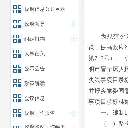
政府信息公开目录
政府领导
为规范夕
组织机构
策，
提高政府
人事任免
第
713
号）、《
公示公告
明市晋宁区人
决策事项目录
政策解读
并报乡党委同
会议信息
事项目录标准
一、编制
政府工作报告
（一）坚
政府网站工作年度