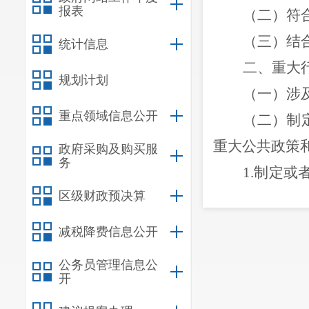
报表
（二）符
（三）
结
统计信息
二、重大
规划计划
（一）
涉
重点领域信息公开
（二）
制
重大公共政策
政府采购及购买服
务
1.
制定或
区级财政预决算
会救助、养老
施；
减税降费信息公开
2.
制定或
公务员管理信息公
产、城乡建设
开
3.
为保护