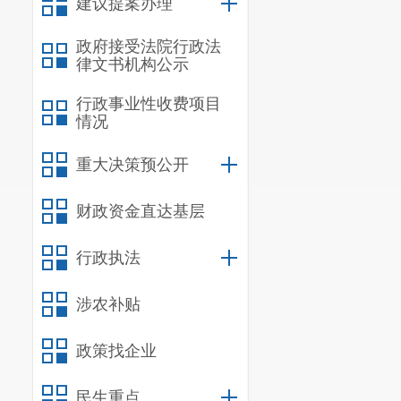
建议提案办理
长期限制性措
政府接受法院行政法
（三）
制
律文书机构公示
1.
重要自
行政事业性收费项目
情况
2.
重要文
居、风景名胜
重大决策预公开
文化和馆、群
财政资金直达基层
的各类重要文
行政执法
（四）重
1.
政府投
涉农补贴
2.
需经政
政策找企业
（五）重
民生重点