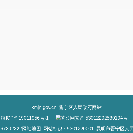
（四）决定在本行政区域实施的重大公共
1.政府投资的重大社会公共建设项目；
2.需经政府核准、对社会公共利益有重大
（五）其他涉及经济社会发展的重大行政
所列情形中法律、法规、规章决策程序有
kmjn.gov.cn
晋宁区人民政府网站
滇ICP备19011956号-1
滇公网安备 53012202530194号
7892322
网站地图
网站标识：5301220001 昆明市晋宁区人