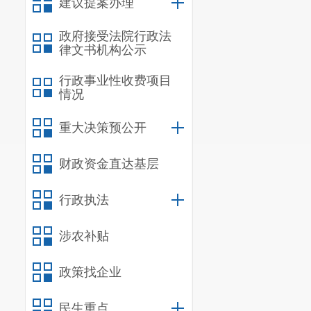
建议提案办理
政府接受法院行政法
信息
律文书机构公示
规
行政事业性收费项目
行政规范
情况
信息
重大决策预公开
行政
财政资金直达基层
信息
行政执法
行政
行政
涉农补贴
信息
政策找企业
行政事业
三、收到
民生重点