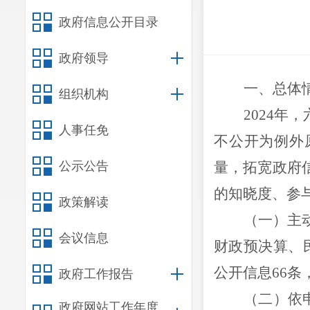
政府信息公开目录
政府领导
一、总体
组织机构
2024
人事任免
不公开为例外
公示公告
量，拓宽政府
的知晓度、参
政策解读
（
一
）
主
会议信息
财政预决算、
公开信息
66
条
政府工作报告
（二）依
政府网站工作年度