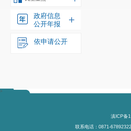
政府信息
（本列数据的勾
公开年报
一、本
依申请公开
二、上
（二
>
（三）
不予公
开
滇ICP备1
联系电话：0871-6789232