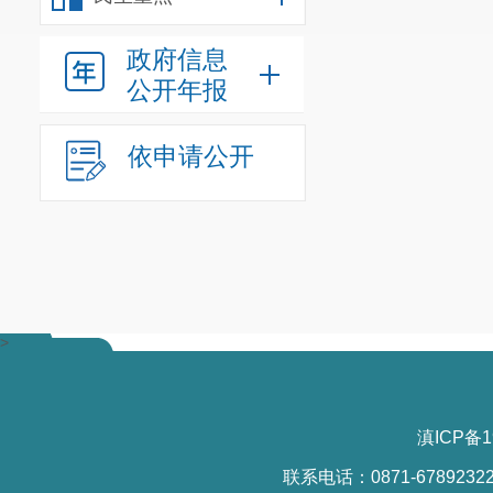
政府信息
公开年报
依申请公开
>
滇ICP备1
联系电话：0871-6789232