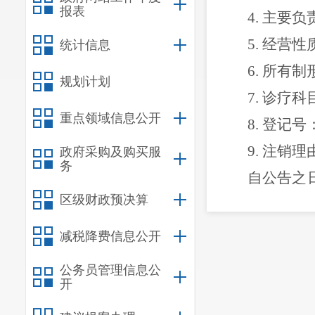
报表
4.
主要
负
5.
经营性
统计信息
6.
所有制
规划计划
7.
诊疗
科
重点领域信息公开
8.
登记号
9.
注销理
政府采购及购买服
务
自公告之
区级财政预决算
疗活动，违者
减税降费信息公开
公务员管理信息公
开