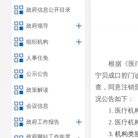
政府信息公开目录
政府领导
组织机构
人事任免
根据《医
公示公告
宁贝成口腔门
查
，
同意
注销
政策解读
况公告如下：
会议信息
1.
医疗机
2.
医疗机
政府工作报告
3.
机构类
政府网站工作年度