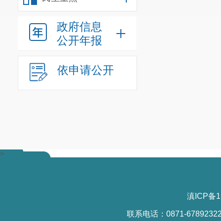
政府信息
公开年报
依申请公开
>
滇ICP备1
联系电话：0871-6789232