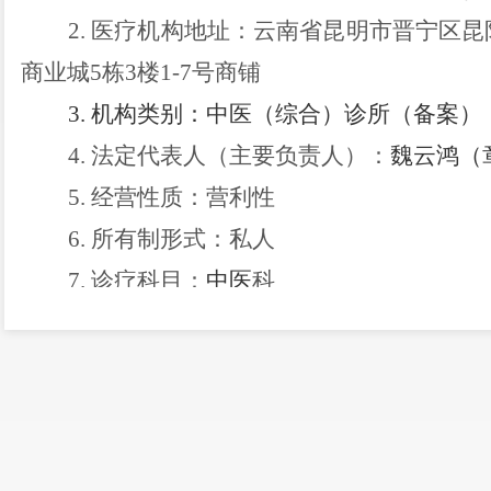
2.
医疗机构
地址：
云南省昆明市晋宁区昆
商业城
5栋3楼1-7号商铺
3.
机构类别：中医（综合）
诊所（备案）
4.
法定代表人（主要
负责人
）
：
魏云鸿
（
5.
经营性质：营利性
6.
所有制形式：私人
7.
诊疗
科目
：
中医
科
8.
登记号
：
PDY705
15953011517
D2222
9.
注销理由：长期无医师坐诊，自愿终止
自公告之日起，任何单位或个人不得以
昆
宁中医诊所
名义开展执业诊疗活动，违者将依