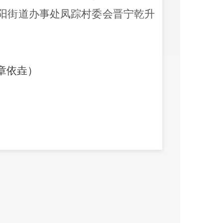
阳街道办事处凤踪村委会晋宁乾升
章依垚
）
执业活动
明晋宁莘丰堂中医诊所有限公司晋
法被追究法律责任。
昆明市晋宁区卫生健康局