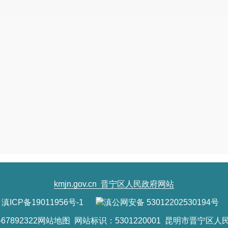
现场对竞买资格进行审查，对符合本公告规定条件
让活动。
七、竞得人的确定
本次国有建设用地使用权挂牌出让按照价高者
地
址：昆明市晋宁区昆阳街道东凤路鸥陆广
联系电话：
0871-67898557
联
系
人：柯先生、段女士
kmjn.gov.cn
晋宁区人民政府网站
滇ICP备19011956号-1
滇公网安备 53012202530194号
7892322
网站地图
网站标识：5301220001 昆明市晋宁区人