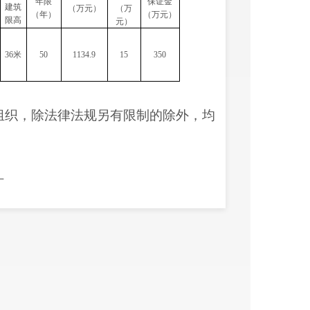
年限
保证金
建筑
（万元）
（万
（年）
（万元）
限高
元）
36米
50
1134.9
15
350
组织，除法律法规另有限制的除外，均
行。
要求；土地竞得人在签订成交确认书
，与云南晋宁产业园区管理委员会签
相关协议进行开发建设。
开工，竣工时间为开工后二年内竣工。
林业等手续，由土地竞得者自行办理并