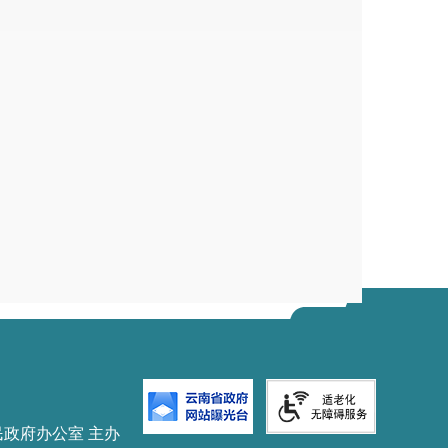
的，通知其获得竞买资格参加挂牌出
得原则确定竞得人。
场晋宁区政务服务中心
218室
昆明市晋宁区公共资源交易中心
二
○二四年九月二十五日
民政府办公室 主办