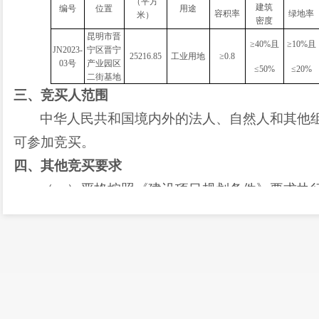
（平方
建筑
编号
位置
用途
容积率
绿地率
米）
密度
昆明市晋
≥40%且
≥10%且
JN2023-
宁区晋宁
25216.85
工业用地
≥0.8
03号
产业园区
≤50%
≤20%
二街基地
三、竞买人范围
中华人民共和国境内外的法人、自然人和其他
可参加竞买。
四、
其他竞买要求
（一）严格按照《建设项目规划条件》要求执
（二）用地项目需符合晋宁产业园区项目入园
后，在签订《国有建设用地使用权出让合同》同时
订《工业项目
“标准地”投资建设协议》，严格按照
（三）出让地块开工时间为土地移交后一年内
（四）出让地块内若涉及环保、滇管、水利、