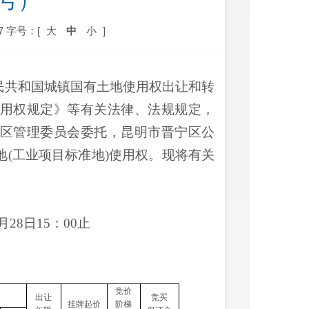
3号）
7
字号：[
大
中
小
]
民共和国城镇国有土地使用权出让和转
用权规定》等有关法律、法规规定，
区管理委员会委托，昆明市晋宁区公
地
(工业项目标准地)使用权。现将有关
0月28日15：00止
竞价
出让
竞买
挂牌起价
阶梯