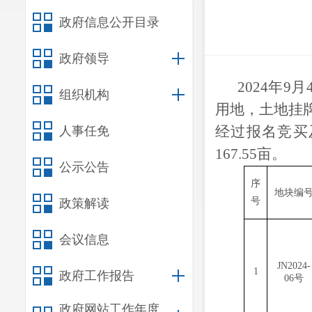
政府信息公开目录
政府领导
2024年
组织机构
用地，
土地挂
经过报名竞买及
人事任免
167.55亩。
公示公告
序
地块编
号
政策解读
会议信息
JN2024-
1
政府工作报告
06号
政府网站工作年度