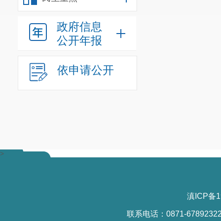
政府信息
公开年报
依申请公开
>
滇ICP备1
联系电话：0871-6789232