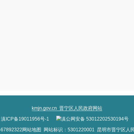
账号：
24029201040014285
六、网上挂牌报价
网上挂牌报价时间：
2024年8月26日9：00至
20
取得竞买资格的申请人应当在网上挂牌会开始
始时自动进入网上挂牌报价程序。
在报价期内，竞
的报价，网上交易系统予以接受，并即时公布。
七、网上限时竞价
网上限时竞价时间：
2024
年
9月6日15:00开
挂牌报价时间截止时，经网上交易系统询问，
意参加网上限时竞价的决定并提交至网上交易系统
价程序，通过网上限时竞价确定最高报价人。
kmjn.gov.cn
晋宁区人民政府网站
八、竞得人的确定
滇ICP备19011956号-1
滇公网安备 53012202530194号
本次国有建设用地使用权挂牌出让采用增价挂
7892322
网站地图
网站标识：5301220001 昆明市晋宁区人
晋宁区国有建设用地使用权网上挂牌出让须知。