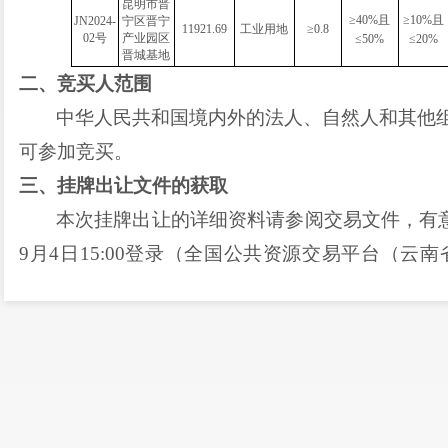
昆明市晋
≥40%且
≥10%且
JN2024-
宁区晋宁
11921.69
工业用地
≥0.8
02号
产业园区
≤50%
≤20%
晋城基地
二、竞买人范围
中华人民共和国境内外的法人、自然人和其他
可参加竞买。
三、挂牌出让文件的获取
本次挂牌出让的详细资料请参阅交易文件，有
9月4日
15:00
登录（全国公共资源交易平台（云南
址：
http://
ggzy.yn.gov.cn/#/homePage，
切换至
“昆
交易电子服务系统/全国公共资源交易平台（云南
出让文件
（包括挂牌出让公告、网上挂牌出让须知
四、竞买申请的办理
报名办理时限：
2024年
8
月
11日9：00 至
2024
年