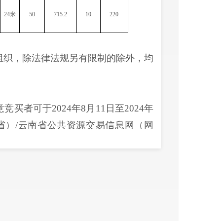
24米
50
715.2
10
220
组织，除法律法规另有限制的除外，均
意竞买者可于
2024年8月11日至2024年
省）
/云南省公共资源交易信息网（网
明市”，并确保切换至“昆明市公共资源
省
·
昆明市）
”界面，
浏览下载网上挂牌
及其他相关图件）
。
9月
4
日
1
5：00