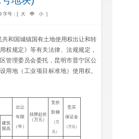
02号地块)
9
字号：[
大
中
小
]
民共和国城镇国有土地使用权出让和转
用权规定》等有关法律、法规规定，
区管理委员会委托，昆明市晋宁区公
设用地（工业项目标准地）使用权。
竞价
出让
竞买
阶梯
挂牌起价
年限
保证金
（万元）
（万
建筑
（年）
（万元）
限高
元）