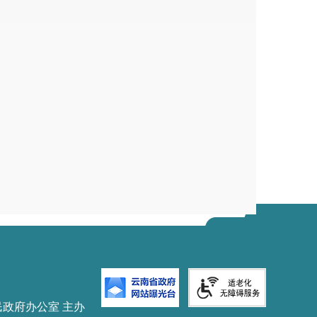
24
年
9月6日15:00。
后登录网上交易系统
，
系统将在挂牌开
买人可根据情况多次报价，符合条件
始（如有需要）
有符合条件的竞买人在
2 分钟内做出愿
，网上交易系统自动进入网上限时竞
牌方式，竞得人的确定规则详见昆明市
民政府办公室 主办