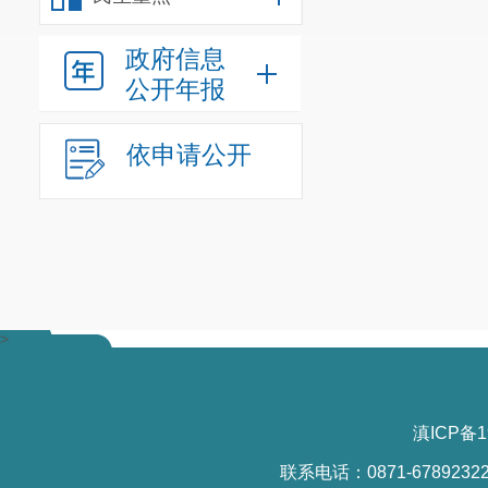
政府信息
公开年报
依申请公开
>
滇ICP备1
联系电话：0871-6789232