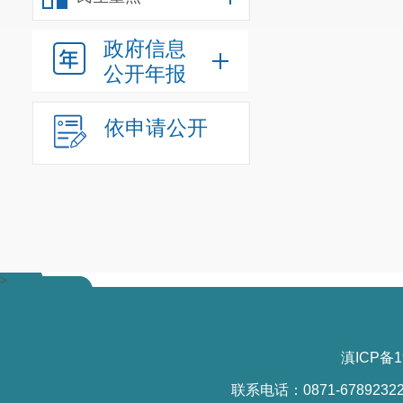
政府信息
公开年报
依申请公开
>
滇ICP备1
联系电话：0871-6789232