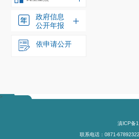
政府信息
公开年报
依申请公开
>
滇ICP备1
联系电话：0871-6789232