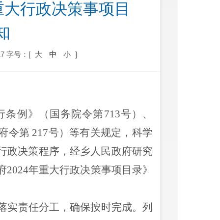
重大行政决策事项目
知
7
字号：[
大
中
小
]
行条例》（国务院令第
713
号）
、
府令第
217
号
）
等有关规定，科学
行政决策程序，经
乡人民政府
研究
府
202
4
年重大行政决策事项目录》
落实责任分工，确保按时完成。列