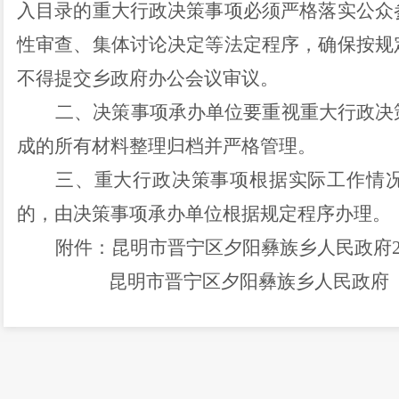
入目录的重大行政决策事项必须严格落实公众
性审查、集体讨论决定等法定程序，确保按规
不得提交
乡
政府
办公
会议审议。
二、决策事项承办单位要重视重大行政决
成的
所有材料
整理归档
并严格管理
。
三、重大行政决策事项根据
实际工作
情
的，由决策事项承办单位根据规定程序办理。
附件：昆明市晋宁区
夕阳彝族乡人民
政府
昆明市晋宁区夕阳彝族乡人民政府
2024
年
4
月
3
日
（此件公开发布）
附件：